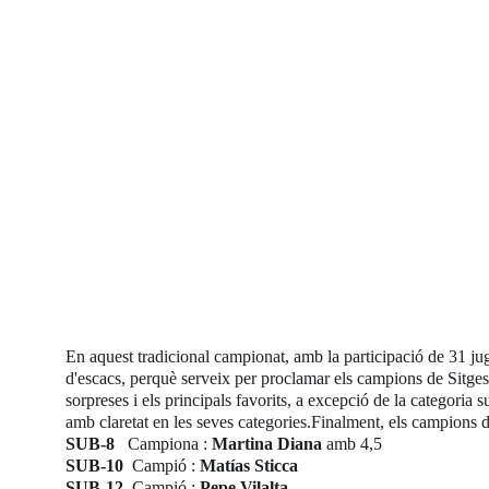
En aquest tradicional campionat, amb la participació de 31 jug
d'escacs, perquè serveix per proclamar els campions de Sitges
sorpreses i els principals favorits, a excepció de la categoria
amb claretat en les seves categories.Finalment, els campions 
SUB-8   
Campiona : 
Martina Diana 
amb 4,5
SUB-10  
Campió : 
Matías Sticca
SUB-12  
Campió : 
Pepe Vilalta