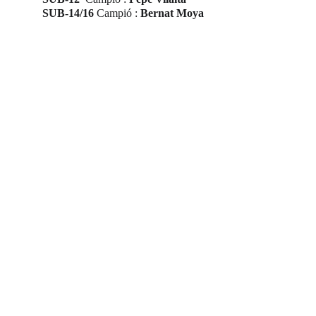
SUB-14/16 
Campió : 
Bernat Moya