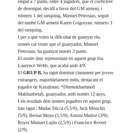
empat a 7 punts, entre 4 jugadors, que el coeficient 
de desempat, decidí a favor del GM armeni, i 
número 1 del ranquing, Manuel Petrosian, seguit 
del també GM armeni Karen Grigoryan. número 3 
del ranquing, 
I per a que veieu la dificultat de guanyar elo, 
només cal veure que el guanyador, Manuel 
Petrosian, ha guanyat només 2 punts. 
El nostre únic representant en aquest grup fou 
Laurence Webb, que acabà amb 4/9.
El 
GRUP B,
 ha sigut dominat clarament per jovess 
extrangers, majoritàriament indis, destacant el 
jugador de Kazajistan, *Dinmukhammed 
Makhanbetali, guanyador, amb només 12 anys, 
I els resultats dels nostres jugadors en aquest grup, 
han sigut : Matías Sticca (5,5/9), Jack Monclús 
(5/9), Bernat Moya (3,5/9), Antoni Muñoz (3/9), 
Royer Manuel Luján (2,5/9) i Francisco Revert 
(2/9).