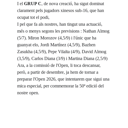
I el 
GRUP C
, de nova creació, ha sigut dominat 
clarament pels jugadors xinesos sub-16, que han 
ocupat tot el podi, 
I pel que fa als nostres, han tingut una actuació, 
més o menys segons les previsions : Nathan Almog 
(5/7). Miron Morozov (4,5/9) i l'únic que ha 
guanyat elo, Jordi Martínez (4,5/9), Bazhen 
Zasukha (4,5/9), Pepe Vilalta (4/9), David Almog 
(3,5/9), Carlos Diana (3/9) i Martina Diana (2,5/9)
Ara, a la comissió de l'Open, li toca descansar, 
però, a partir de desembre, ja hem de tornar a 
preparar l'Open 2026, que intentarem que sigui una 
mica especial, per commemorar la 50ª edició del 
nostre open.