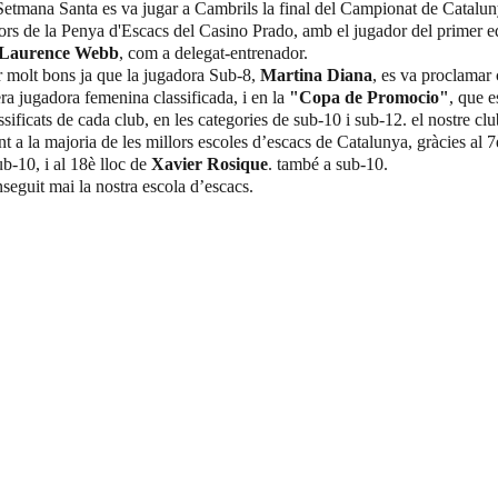
 Setmana Santa es va jugar a Cambrils la final del Campionat de Cataluny
ors de la Penya d'Escacs del Casino Prado, amb el jugador del primer equ
Laurence Webb
, com a delegat-entrenador.
er molt bons ja que la jugadora Sub-8, 
Martina Diana
, es va proclama
ra jugadora femenina classificada, i en la 
"Copa de Promocio"
, que e
ssificats de cada club, en les categories de sub-10 i sub-12. el nostre cl
nt a la majoria de les millors escoles d’escacs de Catalunya, gràcies al 7
ub-10, i al 18è lloc de 
Xavier Rosique
. també a sub-10.
seguit mai la nostra escola d’escacs.