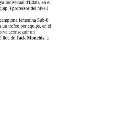
a Individual d'Edats, en el 
ip, i professor del nivell 
r campiona femenina Sub-8 
s un trofeu per equips, en el 
ub va aconseguir un 
è lloc de 
Jack Monclús
, a 