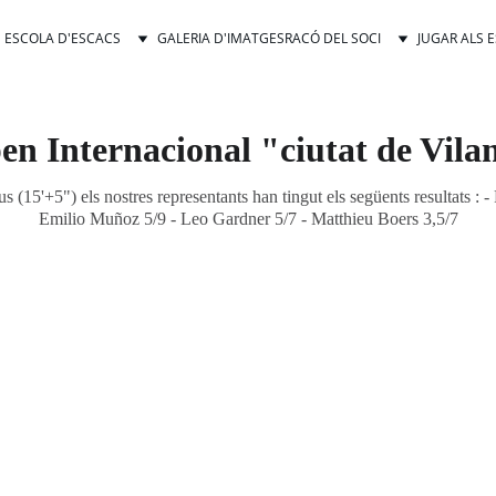
ESCOLA D'ESCACS
GALERIA D'IMATGES
RACÓ DEL SOCI
JUGAR ALS 
en Internacional "ciutat de Vila
s (15'+5") els nostres representants han tingut els següents resultats 
Emilio Muñoz 5/9 - Leo Gardner 5/7 - Matthieu Boers 3,5/7