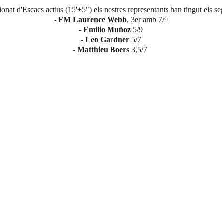
nat d'Escacs actius (15'+5") els nostres representants han tingut els seg
- 
FM Laurence Webb
, 3er amb 7/9
- 
Emilio Muñoz
 5/9
- 
Leo Gardner 
5/7
- 
Matthieu Boers
 3,5/7 