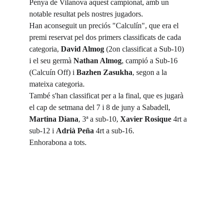
Penya de Vilanova aquest campionat, amb un 
notable resultat pels nostres jugadors.
Han aconseguit un preciós "Calculín", que era el 
premi reservat pel dos primers classificats de cada 
categoria, 
David Almog
 (2on classificat a Sub-10) 
i el seu germà 
Nathan Almog
, campió a Sub-16 
(Calcuín Off) i 
Bazhen Zasukha
, segon a la 
mateixa categoria.
També s'han classificat per a la final, que es jugarà 
el cap de setmana del 7 i 8 de juny a Sabadell, 
Martina Diana
, 3ª a sub-10, 
Xavier Rosique
 4rt a 
sub-12 i 
Adrià Peña
 4rt a sub-16.
Enhorabona a tots.